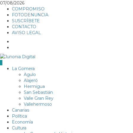
Skip
07/08/2026
to
COMPROMISO
content
FOTODENUNCIA
SUSCRÍBETE
CONTACTO
AVISO LEGAL
Facebook
Twitter
Primary
La Gomera
Menu
Agulo
Alajeró
Hermigua
San Sebastián
Valle Gran Rey
Vallehermoso
Canarias
Política
Economía
Cultura