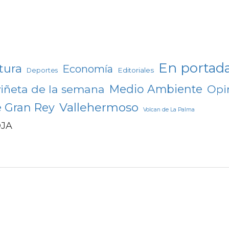
En portad
tura
Economía
Editoriales
Deportes
Medio Ambiente
viñeta de la semana
Opi
Vallehermoso
e Gran Rey
Volcan de La Palma
OJA