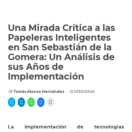
Una Mirada Crítica a las
Papeleras Inteligentes
en San Sebastián de la
Gomera: Un Análisis de
sus Años de
Implementación
Tomás Alonso Hernández
11/02/2024
Haz
Haz
Haz
Haz
Haz
clic
clic
clic
clic
clic
para
para
para
para
para
compartir
compartir
compartir
compartir
imprimir
en
en
en
en
(Se
Twitter
Telegram
WhatsApp
Facebook
abre
(Se
(Se
(Se
(Se
en
La implementación de tecnologías
abre
abre
abre
abre
una