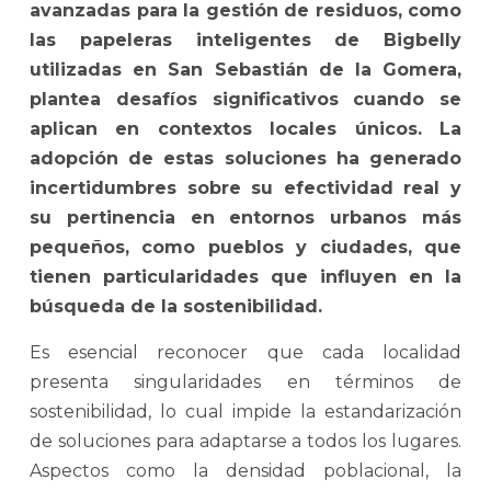
en
en
en
en
ventana
avanzadas para la gestión de residuos, como
una
una
una
una
nueva)
ventana
ventana
ventana
ventana
las papeleras inteligentes de Bigbelly
nueva)
nueva)
nueva)
nueva)
utilizadas en San Sebastián de la Gomera,
plantea desafíos significativos cuando se
aplican en contextos locales únicos. La
adopción de estas soluciones ha generado
incertidumbres sobre su efectividad real y
su pertinencia en entornos urbanos más
pequeños, como pueblos y ciudades, que
tienen particularidades que influyen en la
búsqueda de la sostenibilidad.
Es esencial reconocer que cada localidad
presenta singularidades en términos de
sostenibilidad, lo cual impide la estandarización
de soluciones para adaptarse a todos los lugares.
Aspectos como la densidad poblacional, la