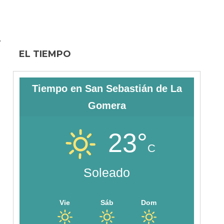
y
EL TIEMPO
Tiempo en San Sebastián de La
Gomera
23°
C
Soleado
Vie
Sáb
Dom