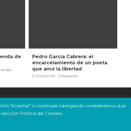
eyenda de
Pedro García Cabrera: el
encarcelamiento de un poeta
que amó la libertad
rnández
23/04/2025
Redacción
el botón "Aceptar" o continuas navegando consideramos que
 sección Política de Cookies.