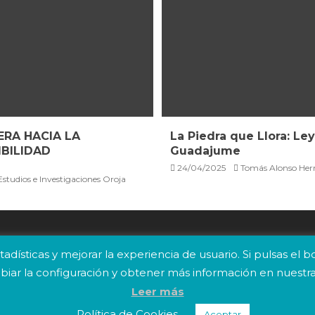
RA HACIA LA
La Piedra que Llora: L
BILIDAD
Guadajume
24/04/2025
Tomás Alonso He
studios e Investigaciones Oroja
tadísticas y mejorar la experiencia de usuario. Si pulsas 
ar la configuración y obtener más información ​en nuestra
CONTACTO
AVISO LEGAL
Leer más
Política de Cookies
Aceptar