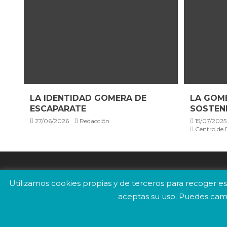
LA IDENTIDAD GOMERA DE
LA GOME
ESCAPARATE
SOSTENI
27/06/2026
Redacción
15/07/2025
Centro de E
Utilizamos cookies propias y de terceros para recoger es
aceptas su uso. Puedes cambi
COMPROMISO
FOTODENUNCIA
SUSCRÍBETE