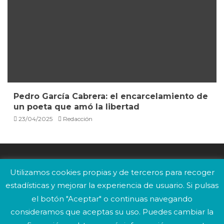
Pedro García Cabrera: el encarcelamiento de
un poeta que amó la libertad
23/04/2025
Redacción
Utilizamos cookies propias y de terceros para recoger
estadísticas y mejorar la experiencia de usuario. Si pulsas
el botón "Aceptar" o continuas navegando
COMPROMISO
FOTODENUNCIA
SUSCRÍBETE
consideramos que aceptas su uso. Puedes cambiar la
CONTACTO
AVISO LEGAL