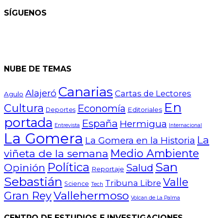
SÍGUENOS
NUBE DE TEMAS
Canarias
Alajeró
Cartas de Lectores
Agulo
En
Cultura
Economía
Editoriales
Deportes
portada
España
Hermigua
Entrevista
Internacional
La Gomera
La
La Gomera en la Historia
Medio Ambiente
viñeta de la semana
San
Política
Opinión
Salud
Reportaje
Sebastián
Valle
Tribuna Libre
Science
Tech
Vallehermoso
Gran Rey
Volcan de La Palma
CENTRO DE ESTUDIOS E INVESTIGACIONES