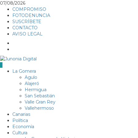
Skip
07/08/2026
to
COMPROMISO
content
FOTODENUNCIA
SUSCRÍBETE
CONTACTO
AVISO LEGAL
Facebook
Twitter
Primary
La Gomera
Menu
Agulo
Alajeró
Hermigua
San Sebastián
Valle Gran Rey
Vallehermoso
Canarias
Política
Economía
Cultura