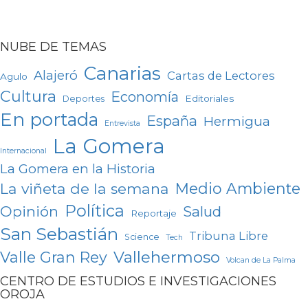
NUBE DE TEMAS
Canarias
Alajeró
Cartas de Lectores
Agulo
Cultura
Economía
Editoriales
Deportes
En portada
España
Hermigua
Entrevista
La Gomera
Internacional
La Gomera en la Historia
Medio Ambiente
La viñeta de la semana
Política
Opinión
Salud
Reportaje
San Sebastián
Tribuna Libre
Science
Tech
Vallehermoso
Valle Gran Rey
Volcan de La Palma
CENTRO DE ESTUDIOS E INVESTIGACIONES
OROJA