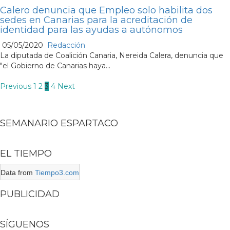
Calero denuncia que Empleo solo habilita dos
sedes en Canarias para la acreditación de
identidad para las ayudas a autónomos
05/05/2020
Redacción
La diputada de Coalición Canaria, Nereida Calera, denuncia que
"el Gobierno de Canarias haya...
Navegación
Previous
1
2
3
4
Next
de
entradas
SEMANARIO ESPARTACO
EL TIEMPO
Data from
Tiempo3.com
PUBLICIDAD
SÍGUENOS