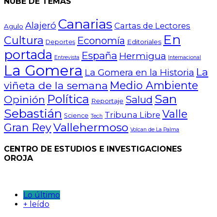
NUBE DE TEMAS
Canarias
Alajeró
Cartas de Lectores
Agulo
En
Cultura
Economía
Editoriales
Deportes
portada
España
Hermigua
Entrevista
Internacional
La Gomera
La
La Gomera en la Historia
Medio Ambiente
viñeta de la semana
San
Política
Opinión
Salud
Reportaje
Sebastián
Valle
Tribuna Libre
Science
Tech
Vallehermoso
Gran Rey
Volcan de La Palma
CENTRO DE ESTUDIOS E INVESTIGACIONES
OROJA
Lo último
+ leído