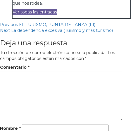
que nos rodea.
Ver todas las entradas
Continue
Previous
EL TURISMO, PUNTA DE LANZA (III)
Next
La dependencia excesiva (Turismo y mas turismo)
Reading
Deja una respuesta
Tu dirección de correo electrónico no será publicada.
Los
campos obligatorios están marcados con
*
Comentario
*
Nombre
*