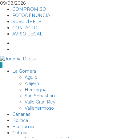
Skip
09/08/2026
to
COMPROMISO
content
FOTODENUNCIA
SUSCRÍBETE
CONTACTO
AVISO LEGAL
Facebook
Twitter
Primary
La Gomera
Menu
Agulo
Alajeró
Hermigua
San Sebastián
Valle Gran Rey
Vallehermoso
Canarias
Política
Economía
Cultura