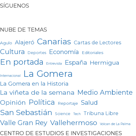
SÍGUENOS
NUBE DE TEMAS
Canarias
Alajeró
Cartas de Lectores
Agulo
Cultura
Economía
Editoriales
Deportes
En portada
España
Hermigua
Entrevista
La Gomera
Internacional
La Gomera en la Historia
Medio Ambiente
La viñeta de la semana
Política
Opinión
Salud
Reportaje
San Sebastián
Tribuna Libre
Science
Tech
Vallehermoso
Valle Gran Rey
Volcan de La Palma
CENTRO DE ESTUDIOS E INVESTIGACIONES