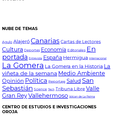
NUBE DE TEMAS
Canarias
Alajeró
Cartas de Lectores
Agulo
En
Cultura
Economía
Editoriales
Deportes
portada
España
Hermigua
Entrevista
Internacional
La Gomera
La
La Gomera en la Historia
Medio Ambiente
viñeta de la semana
San
Política
Opinión
Salud
Reportaje
Sebastián
Valle
Tribuna Libre
Science
Tech
Vallehermoso
Gran Rey
Volcan de La Palma
CENTRO DE ESTUDIOS E INVESTIGACIONES
OROJA