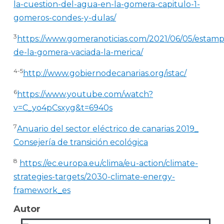
la-cuestion-del-agua-en-la-gomera-capitulo-1-
gomeros-condes-y-dulas/
3
https://www.gomeranoticias.com/2021/06/05/estamp
de-la-gomera-vaciada-la-merica/
4-5
http://www.gobiernodecanarias.org/istac/
6
https://www.youtube.com/watch?
v=C_yo4pCsxyg&t=6940s
7
Anuario del sector eléctrico de canarias 2019_
Consejería de transición ecológica
8
https://ec.europa.eu/clima/eu-action/climate-
strategies-targets/2030-climate-energy-
framework_es
Autor