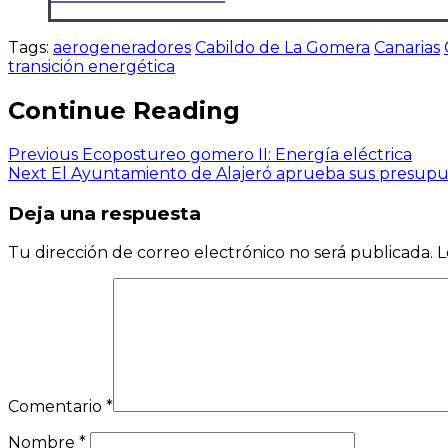
Tags:
aerogeneradores
Cabildo de La Gomera
Canarias
transición energética
Continue Reading
Previous
Ecopostureo gomero II: Energía eléctrica
Next
El Ayuntamiento de Alajeró aprueba sus presupue
Deja una respuesta
Tu dirección de correo electrónico no será publicada.
L
Comentario
*
Nombre
*