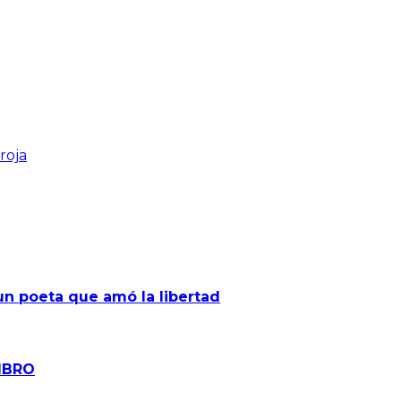
roja
un poeta que amó la libertad
O