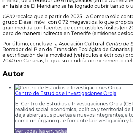
inferior, de alrededor de 6 megavatios (en La Gomera e
en la isla de El Meridiano se ha logrado cubrir tan só
CEIO
recalca que a partir de 2025 La Gomera sólo conta
grupo Diésel móvil con 0,72 megavatios, lo que propic
gran medida con fuentes de combustibles fósiles (en 
pero de manera indirecta en Tenerife (emisiones desloca
Por último, concluye la Asociación Cultural
Centro de E
Borrador del Plan de Transición Ecológica de Canarias
electrificación de la movilidad (vehículos eléctricos) 
2040 en Canarias, lo que supondría un incremento de
Autor
Centro de Estudios e Investigaciones Oroja
El Centro de Estudios e Investigaciones Oroja (CE
realidad social, económica, política y territorial 
deja abierta sus puertas a nuevos integrantes, a t
como un órgano que fomente la investigación y la 
Ver todas las entradas