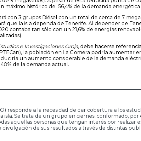
s de 9 megavatios). A pesar de esta reducida punta de c
lo un máximo histórico del 56,4% de la demanda energétic
rá con 3 grupos Diésel con un total de cerca de 7 megav
iará que la isla dependa de Tenerife. Al depender de Te
2020 contaba tan sólo con un 21,6% de energías renovab
lizadas).
studios e Investigaciones Oroja,
debe hacerse referencia
 (PTECan), la población en La Gomera podría aumentar en
produciría un aumento considerable de la demanda eléctri
l 40% de la demanda actual.
IO) responde a la necesidad de dar cobertura a los estu
de la isla. Se trata de un grupo en ciernes, conformado, p
odas aquellas personas que tengan interés por realizar est
divulgación de sus resultados a través de distintas publi