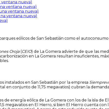
na ventana nueva)
 una ventana nueva)
 una ventana nueva)
 una ventana nueva)
eva)
parques eólicos de San Sebastián como el autoconsumo 
ones Oroja
(
CEIO
) de La Gomera advierte de que las medi
scarbonización en La Gomera resultan insuficientes, máx
bles.
os instalados en San Sebastián por la empresa
Siempreviv
otal en conjunto de 11,75 megavatios) cubran la demand
es de energía eólica de La Gomera con los de la isla de
11,5 megavatios en El Hierro, si bien El Hierro cuenta c