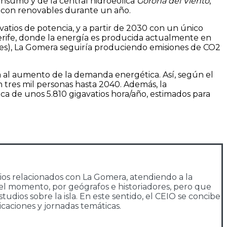
onsumo y de la central hidroeólica
Gorona del Viento
,
a con renovables durante un año.
atios de potencia, y a partir de 2030 con un único
nerife, donde la energía es producida actualmente en
les), La Gomera seguiría produciendo emisiones de CO2
 al aumento de la demanda energética. Así, según el
 tres mil personas hasta 2040. Además, la
ca de unos 5.810 gigavatios hora/año, estimados para
dios relacionados con La Gomera, atendiendo a la
or el momento, por geógrafos e historiadores, pero que
udios sobre la isla. En este sentido, el CEIO se concibe
caciones y jornadas temáticas.