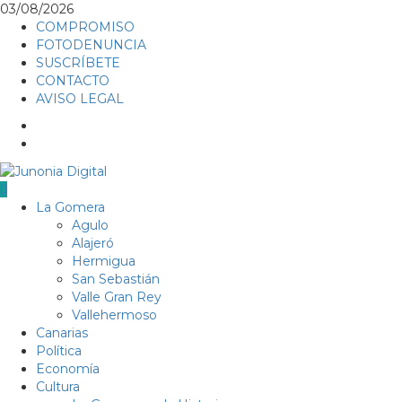
Skip
03/08/2026
to
COMPROMISO
content
FOTODENUNCIA
SUSCRÍBETE
CONTACTO
AVISO LEGAL
Facebook
Twitter
Primary
La Gomera
Menu
Agulo
Alajeró
Hermigua
San Sebastián
Valle Gran Rey
Vallehermoso
Canarias
Política
Economía
Cultura