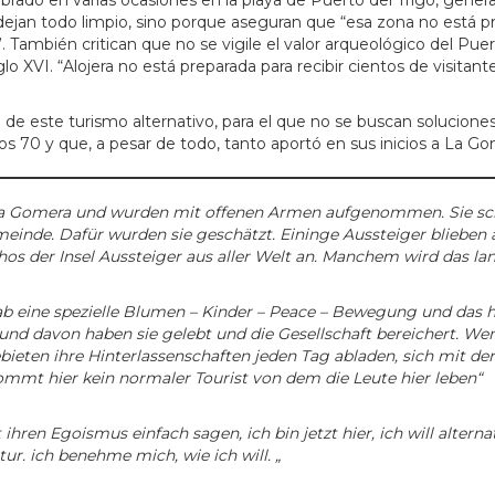
ado en varias ocasiones en la playa de Puerto del Trigo, genera 
e dejan todo limpio, sino porque aseguran que “esa zona no está
”. También critican que no se vigile el valor arqueológico del Pue
iglo XVI. “Alojera no está preparada para recibir cientos de visita
este turismo alternativo, para el que no se buscan soluciones n
años 70 y que, a pesar de todo, tanto aportó en sus inicios a La 
 la Gomera und wurden mit offenen Armen aufgenommen. Sie schl
inde. Dafür wurden sie geschätzt. Eininge Aussteiger blieben a
hos der Insel Aussteiger aus aller Welt an. Manchem wird das lan
gab eine spezielle Blumen – Kinder – Peace – Bewegung und das 
d davon haben sie gelebt und die Gesellschaft bereichert. W
ieten ihre Hinterlassenschaften jeden Tag abladen, sich mit d
mmt hier kein normaler Tourist von dem die Leute hier leben“
 ihren Egoismus einfach sagen, ich bin jetzt hier, ich will alter
r. ich benehme mich, wie ich will. „