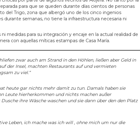
críticas por parte de algunos vecinos de Alojera. No tanto por la
 preparada para que se queden durante días cientos de personas
rto del Trigo, zona que albergó uno de los cinco ingenios
ntes durante semanas, no tiene la infraestructura necesaria ni
i medidas para su integración y encaje en la actual realidad de
Gomera con aquellas míticas estampas de Casa María.
iefen zwar auch am Strand in den Höhlen, ließen aber Geld in
uf der Insel, machten Restaurants auf
und
vermieten
gsam zu viel.“
hat heute gar nichts mehr damit zu tun. Damals haben sie
enn Leute hierherkommen und nichts machen außer
er Dusche ihre Wäsche waschen und sie dann über den den Platz
native Leben, ich mache was ich will , ohne mich um nur die