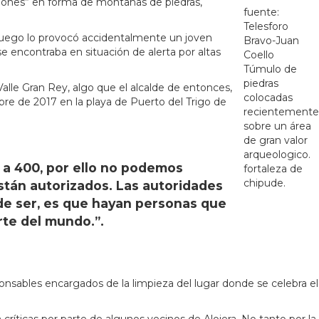
iones” en forma de montañas de piedras,
fuente:
Telesforo
 fuego lo provocó accidentalmente un joven
Bravo-Juan
e encontraba en situación de alerta por altas
Coello
Túmulo de
piedras
alle Gran Rey, algo que el alcalde de entonces,
colocadas
bre de 2017 en la playa de Puerto del Trigo de
recientemente
sobre un área
de gran valor
arqueologico.
n a 400, por ello no podemos
fortaleza de
chipude.
stán autorizados. Las autoridades
de ser, es que hayan personas que
rte del mundo.”.
nsables encargados de la limpieza del lugar donde se celebra el