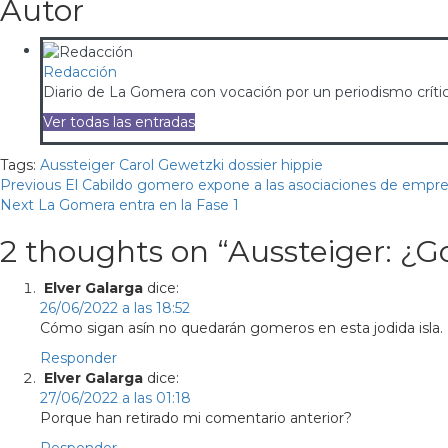
Autor
Redacción
Diario de La Gomera con vocación por un periodismo crítico
Ver todas las entradas
Tags:
Aussteiger
Carol Gewetzki
dossier
hippie
Continue
Previous
El Cabildo gomero expone a las asociaciones de empres
Next
La Gomera entra en la Fase 1
Reading
2 thoughts on “
Aussteiger: ¿
Elver Galarga
dice:
26/06/2022 a las 18:52
Cómo sigan asín no quedarán gomeros en esta jodida isla. 
Responder
Elver Galarga
dice:
27/06/2022 a las 01:18
Porque han retirado mi comentario anterior?
Responder