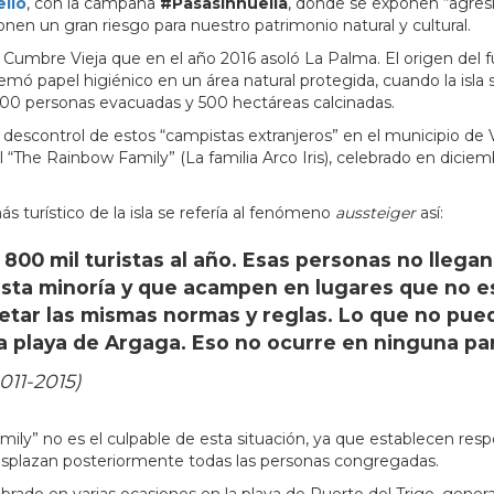
ello
, con la campaña
#Pasasinhuella
, donde se exponen “agres
ponen un gran riesgo para nuestro patrimonio natural y cultural.
 Cumbre Vieja que en el año 2016 asoló La Palma. El origen del
mó papel higiénico en un área natural protegida, cuando la isla s
2.500 personas evacuadas y 500 hectáreas calcinadas.
descontrol de estos “campistas extranjeros” en el municipio de V
 “The Rainbow Family” (La familia Arco Iris), celebrado en diciem
s turístico de la isla se refería al fenómeno
aussteiger
así:
 800 mil turistas al año. Esas personas no llega
 esta minoría y que acampen en lugares que no e
tar las mismas normas y reglas. Lo que no pue
a playa de Argaga. Eso no ocurre en ninguna pa
011-2015)
y” no es el culpable de esta situación, ya que establecen respo
splazan posteriormente todas las personas congregadas.