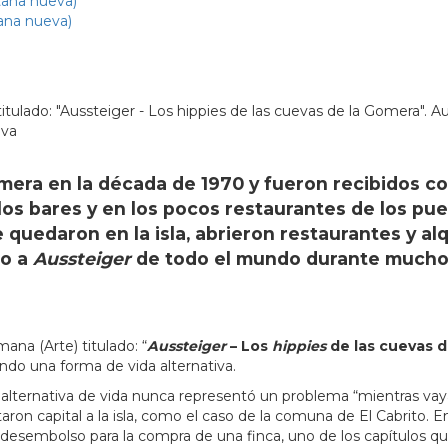
tana nueva)
ana nueva)
ulado: "Aussteiger - Los hippies de las cuevas de la Gomera". Au
iva
mera en la década de 1970 y fueron recibidos co
los bares y en los pocos restaurantes de los pue
 quedaron en la isla, abrieron restaurantes y a
do a
Aussteiger
de todo el mundo durante muchos
na (Arte) titulado: “
Aussteiger
– Los
hippies
de las cuevas d
ndo una forma de vida alternativa.
alternativa de vida nunca representó un problema “mientras vay
aron capital a la isla, como el caso de la comuna de El Cabrito. En 
 desembolso para la compra de una finca, uno de los capítulos que