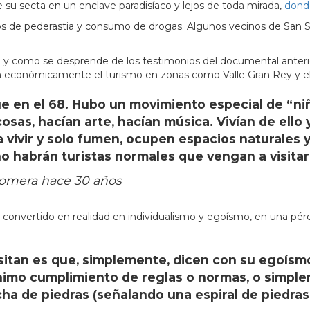
 su secta en un enclave paradisíaco y lejos de toda mirada,
donde
tos de pederastia y consumo de drogas. Algunos vecinos de San 
 y como se desprende de los testimonios del documental anter
económicamente el turismo en zonas como Valle Gran Rey y el t
e en el 68. Hubo un movimiento especial de “niñ
sas, hacían arte, hacían música. Vivían de ello 
 vivir y solo fumen, ocupen espacios naturales y
o habrán turistas normales que vengan a visitar
Gomera hace 30 años
onvertido en realidad en individualismo y egoísmo, en una pérd
tan es que, simplemente, dicen con su egoísmo:
mínimo cumplimiento de reglas o normas, o simpl
cha de piedras (señalando una espiral de piedra