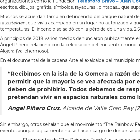
organizaciones como la Fundación
Telesforo Bravo – Juan Co
escritos, dibujos, grafitis, símbolos, rayaduras , pintadas… que su
Muchos se acuerdan también del incendio del parque natural de
(
aussteiger
), que vivía acampado en un lugar no autorizado y que
temperaturas. El incendio se saldó con la pérdida de una vida, 
A principios de 2018 varios medios denunciaron públicamente el 
Ángel Piñero, relacionó con la celebración del encuentro mundial
Alojera (Vallehermoso).
En el documental de la cadena Arte el exalcalde del municipio má
“Recibimos en la isla de la Gomera a razón de
permitir que la mayoría se vea afectada por
deben de prohibirlo. Todos debemos de respe
pretendan vivir en espacios naturales como l
Angel Piñero Cruz
. Alcalde de Valle Gran Rey (2
Sin embargo, otros señalan que el movimiento “The Rainbow Famil
evento, aunque lógicamente no se hacen cargo de donde se de