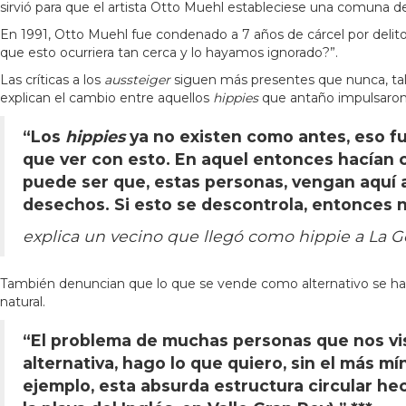
sirvió para que el artista Otto Muehl estableciese una comuna de
En 1991, Otto Muehl fue condenado a 7 años de cárcel por deli
que esto ocurriera tan cerca y lo hayamos ignorado?”.
Las críticas a los
aussteiger
siguen más presentes que nunca, tal
explican el cambio entre aquellos
hippies
que antaño impulsaron 
“Los
hippies
ya no existen como antes, eso fu
que ver con esto. En aquel entonces hacían co
puede ser que, estas personas, vengan aquí a
desechos. Si esto se descontrola, entonces n
explica un vecino que llegó como hippie a La 
También denuncian que lo que se vende como alternativo se ha c
natural.
“El problema de muchas personas que nos visi
alternativa, hago lo que quiero, sin el más 
ejemplo, esta absurda estructura circular he