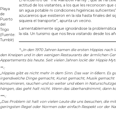
El encuentro de “The Rainbow Family”, que se ha celebr
actitud de los visitantes, a los que les reconocen qu
Playa
sin agua potable ni condiciones higiénicas suficientes
de
azucareros que existieron en la isla hasta finales del s
Puerto
siquiera el transporte”, apunta un vecino.
del
Lamentablemente sigue ignorándose la problemática de 
Trigo
la isla. Un turismo que nos lleva visitando desde los 
(Fuente:
Tumblr)
*-„In den 1970 Jahren kamen die ersten Hippies nach
den Kneipen und in den wenigen Restaurants der ärmlichen Geme
Appartements bis heute. Seit vielen Jahren lockt der Hippie Myt
**-:
„Hippies gibt es nicht mehr in dem Sinn. Das war in 68ern. Es 
irgendwelche Dinge gemacht, Kunst gemacht, Musik gemacht un
konsumieren, rauchen und so weiter und eben in Naturschutzgeb
hängen, das geht halt nicht. Wenn das überhandnimmt, dann ko
***-:
„Das Problem ist halt von vielen Leute die uns besuchen, die mit
geringsten Regel oder Normen oder einfach Respekt vor der Natu