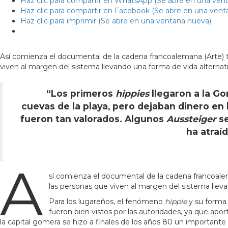
Haz clic para compartir en WhatsApp (Se abre en una ven
Haz clic para compartir en Facebook (Se abre en una vent
Haz clic para imprimir (Se abre en una ventana nueva)
Así comienza el documental de la cadena francoalemana (Arte) tit
viven al margen del sistema llevando una forma de vida alternat
“Los primeros
hippies
llegaron a la Go
cuevas de la playa, pero dejaban dinero en 
fueron tan valorados. Algunos
Aussteiger
se
ha atraí
A
sí comienza el documental de la cadena francoalema
las personas que viven al margen del sistema lleva
Para los lugareños, el fenómeno
hippie
y su forma 
fueron bien vistos por las autoridades, ya que aport
la capital gomera se hizo a finales de los años 80 un importante