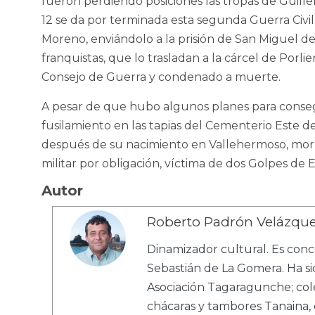
fueron perdiendo posiciones las tropas de Guiller
12 se da por terminada esta segunda Guerra Civi
Moreno, enviándolo a la prisión de San Miguel de 
franquistas, que lo trasladan a la cárcel de Porl
Consejo de Guerra y condenado a muerte.
A pesar de que hubo algunos planes para consegu
fusilamiento en las tapias del Cementerio Este de 
después de su nacimiento en Vallehermoso, moría
militar por obligación, víctima de dos Golpes de E
Autor
Roberto Padrón Velázqu
Dinamizador cultural. Es conc
Sebastián de La Gomera. Ha si
Asociación Tagaragunche; col
chácaras y tambores Tanaina,