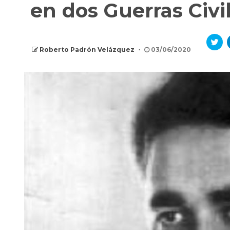
en dos Guerras Civi
Ha
clic
Roberto Padrón Velázquez
03/06/2020
par
com
en
Twi
(Se
abr
en
un
ven
nue