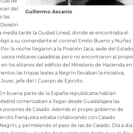
erzas de
necer del
Guillermo Ascanio
 las
 División
 media tarde la Ciudad Lineal, donde se encontraba el
obligó a su comandante el coronel Emilio Bueno y Núñez
Por la noche llegaron a la Posición Jaca, sede del Estad
varios militares casadistas pero no encontraron al propi
 los sótanos del edificio del Ministerio de Hacienda en
entos las tropas leales a Negrín llevaban la iniciativa,
Jover, jefe del I Cuerpo de Ejército.
. En buena parte de la España republicana habían
n Madrid comenzaban a llegar desde Guadalajara las
las pociones de Casado. Además el propio gobierno de
ejército franquista estaba colaborando con Casado
Negrín, y permitiendo el paso de las de Casado. Día a día