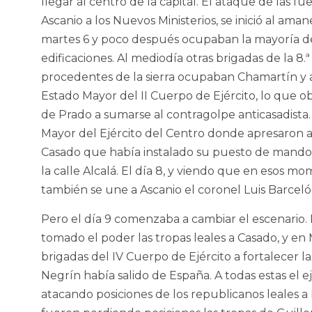
llegar al centro de la capital. El ataque de las fu
Ascanio a los Nuevos Ministerios, se inició al ama
martes 6 y poco después ocupaban la mayoría de
edificaciones. Al mediodía otras brigadas de la 8.ª
procedentes de la sierra ocupaban Chamartín y a
Estado Mayor del II Cuerpo de Ejército, lo que 
de Prado a sumarse al contragolpe anticasadista. 
Mayor del Ejército del Centro donde apresaron a 
Casado que había instalado su puesto de mando en
la calle Alcalá. El día 8, y viendo que en esos mom
también se une a Ascanio el coronel Luis Barceló 
Pero el día 9 comenzaba a cambiar el escenario
tomado el poder las tropas leales a Casado, y e
brigadas del IV Cuerpo de Ejército a fortalecer 
Negrín había salido de España. A todas estas el 
atacando posiciones de los republicanos leales a 